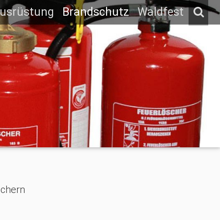
usrüstung
Brandschutz
Waldfest
schern